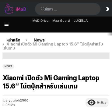
ค้นหา:
ส
ผิ
iMoD Drive
Max Guard
LUXESLA
เมนู
เรื่อง
คุณอยู่ที่นี่:
หน้าหลัก
News
Xiaomi เปิดตัว Mi Gaming Laptop 15.6″ โน้ตบุ๊คสำหรับ
ล่าสุด
เล่นเกม
NEWS
Xiaomi เปิดตัว Mi Gaming Laptop
15.6″ โน้ตบุ๊คสำหรับเล่นเกม
โดย
yugioh2500
16.5k
ดู
8 ปีที่แล้ว