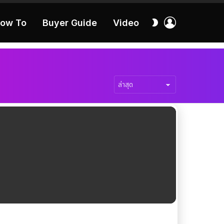
เข้า
สลับ
ow To
Buyer Guide
Video
สู่
ผิว
ระบบ
40:16