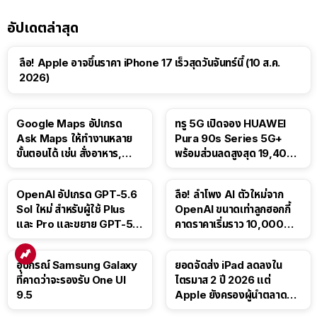
อัปเดตล่าสุด
ลือ! Apple อาจขึ้นราคา iPhone 17 เร็วสุดวันจันทร์นี้ (10 ส.ค.
2026)
Google Maps อัปเกรด
ทรู 5G เปิดจอง HUAWEI
Ask Maps ให้ทำงานหลาย
Pura 90s Series 5G+
ขั้นตอนได้ เช่น สั่งอาหาร,
พร้อมส่วนลดสูงสุด 19,400
ติดตามขนส่งสาธารณะ
บาท
OpenAI อัปเกรด GPT-5.6
ลือ! ลำโพง AI ตัวใหม่จาก
Sol ใหม่ สำหรับผู้ใช้ Plus
OpenAI ขนาดเท่าลูกฮอกกี้
และ Pro และขยาย GPT-5.6
คาดราคาเริ่มราว 10,000
Luna ให้ผู้ใช้ฟรี
บาท
อุปกรณ์ Samsung Galaxy
ยอดจัดส่ง iPad ลดลงใน
ที่คาดว่าจะรองรับ One UI
ไตรมาส 2 ปี 2026 แต่
9.5
Apple ยังครองผู้นำตลาด
แท็บเล็ต