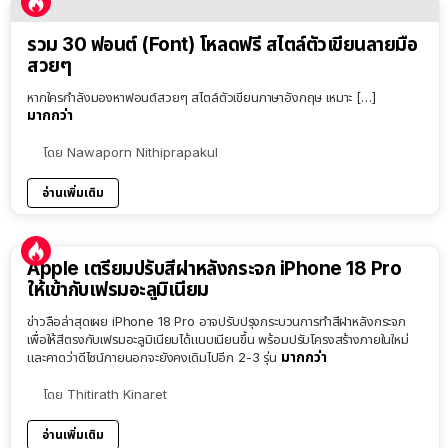
รวม 30 ฟอนต์ (Font) โหลดฟรี สไตล์ตัวเขียนลายมือ
สวยๆ
หากใครกำลังมองหาฟอนต์สวยๆ สไตล์ตัวเขียนภาษาอังกฤษ เหมาะ […]
มากกว่า
โดย
Nawaporn Nithiprapakul
อ่านเพิ่มเติม
Apple เตรียมปรับสีฝาหลังกระจก iPhone 18 Pro
ให้เข้ากับเฟรมอะลูมิเนียม
ข่าวลือล่าสุดเผย iPhone 18 Pro อาจปรับปรุงกระบวนการทำสีฝาหลังกระจก
เพื่อให้สีตรงกับเฟรมอะลูมิเนียมได้แนบเนียนขึ้น พร้อมปรับโครงสร้างภายในใหม่
มากกว่า
และคาดว่าดีไซน์ภายนอกจะยังคงเดิมไปอีก 2-3 รุ่น
โดย
Thitirath Kinaret
อ่านเพิ่มเติม