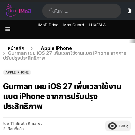
ค้นหา:
ส
ผิ
iMoD Drive
Max Guard
LUXESLA
เมนู
เรื่อง
คุณอยู่ที่นี่:
หน้าหลัก
Apple iPhone
Gurman เผย iOS 27 เพิ่มเวลาใช้งานแบต iPhone จากการ
ล่าสุด
ปรับปรุงประสิทธิภาพ
APPLE IPHONE
Gurman เผย iOS 27 เพิ่มเวลาใช้งาน
แบต iPhone จากการปรับปรุง
ประสิทธิภาพ
โดย
Thitirath Kinaret
1.3k
ดู
2 เดือนที่แล้ว