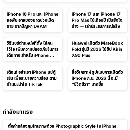
41:47
iPhone 18 Pro และ iPhone
iPhone 17 และ iPhone 17
จอพับ อาจของขาดช่วงเปิด
Pro Max ใช้เกือบปี เป็นยังไง
ขาย จากปัญหา DRAM
บ้าง — เล่าประสบการณ์จริง
วิธีแชร์ตำแหน่งที่ตั้ง ให้คน
Huawei เปิดตัว MateBook
ไว้ใจ เพิ่มความปลอดภัยในการ
Fold รุ่นปี 2026 ใช้ชิป Kirin
เดินทาง สำหรับ iPhone,
X90 Plus
iPad
เตือน! อย่าเอา iPhone แช่ตู้
สื่อวิเคราะห์ รูปแบบการเปิดตัว
เย็น เพื่อระบายความร้อน ตาม
iPhone ก.ย. 2026 นี้ จะมี
คำแนะนำใน TikTok
“ชีวิตชีวา” มากขึ้น
กำลังมาแรง
ตั้งค่ากล้องคุมโทนภาพด้วย Photographic Style ใน iPhone