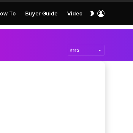
เข้า
สลับ
ow To
Buyer Guide
Video
สู่
ผิว
ระบบ
40:16