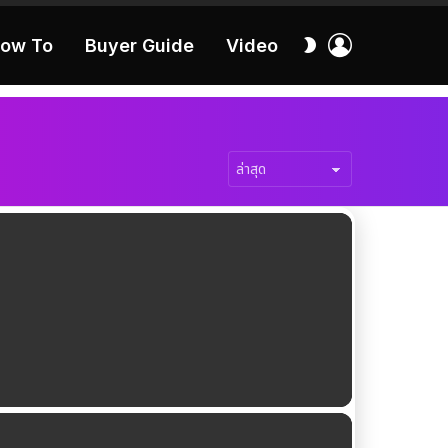
เข้า
สลับ
ow To
Buyer Guide
Video
สู่
ผิว
ระบบ
40:16