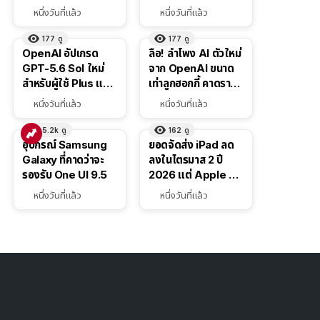
เช่น สั่งอาหาร,
ส่วนลดสูงสุด 19,400
หนึ่งวันที่แล้ว
หนึ่งวันที่แล้ว
ติดตามขนส่ง
บาท
สาธารณะ
177
ดู
177
ดู
OpenAI อัปเกรด
ลือ! ลำโพง AI ตัวใหม่
GPT-5.6 Sol ใหม่
จาก OpenAI ขนาด
สำหรับผู้ใช้ Plus และ
เท่าลูกฮอกกี้ คาดราคา
Pro และขยาย GPT-
เริ่มราว 10,000 บาท
หนึ่งวันที่แล้ว
หนึ่งวันที่แล้ว
5.6 Luna ให้ผู้ใช้ฟรี
5.2k
ดู
162
ดู
อุปกรณ์ Samsung
ยอดจัดส่ง iPad ลด
Galaxy ที่คาดว่าจะ
ลงในไตรมาส 2 ปี
รองรับ One UI 9.5
2026 แต่ Apple ยัง
ครองผู้นำตลาด
หนึ่งวันที่แล้ว
หนึ่งวันที่แล้ว
แท็บเล็ต