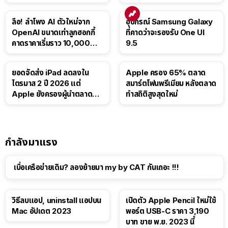
บาท
Luna ให้ผู้ใช้ฟรี
ลือ! ลำโพง AI ตัวใหม่จาก
อุปกรณ์ Samsung Galaxy
OpenAI ขนาดเท่าลูกฮอกกี้
ที่คาดว่าจะรองรับ One UI
คาดราคาเริ่มราว 10,000
9.5
บาท
ยอดจัดส่ง iPad ลดลงใน
Apple ครอง 65% ตลาด
ไตรมาส 2 ปี 2026 แต่
สมาร์ตโฟนพรีเมียม หลังตลาด
Apple ยังครองผู้นำตลาด
ทำสถิติสูงสุดใหม่
แท็บเล็ต
กำลังมาแรง
เบื่อเครือข่ายเดิม? ลองย้ายมา my by CAT กันเถอะ !!!
วิธีลบแอป, uninstall แอปบน
เปิดตัว Apple Pencil ใหม่ใช้
Mac อัปเดต 2023
พอร์ต USB-C ราคา 3,190
บาท ขาย พ.ย. 2023 นี้