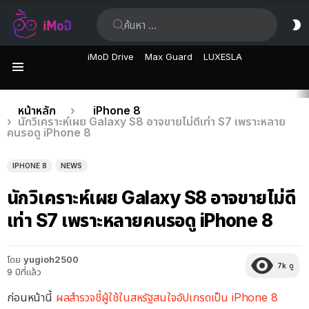
ค้นหา:
ส
ผิ
iMoD Drive
Max Guard
LUXESLA
เมนู
เรื่อง
คุณอยู่ที่นี่:
หน้าหลัก
iPhone 8
นักวิเคราะห์เผย Galaxy S8 อาจขายไม่ดีเท่า S7 เพราะหลาย
ล่าสุด
คนรอดู iPhone 8
IPHONE 8
NEWS
นักวิเคราะห์เผย Galaxy S8 อาจขายไม่ดี
เท่า S7 เพราะหลายคนรอดู iPhone 8
โดย
yugioh2500
7k
ดู
9 ปีที่แล้ว
ก่อนหน้านี้
ผลสำรวจชี้ผู้ใช้ในสหรัฐสนใจอัปเกรดเป็น iPhone 8