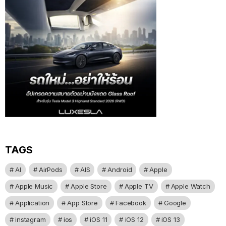
TAGS
AI
AirPods
AIS
Android
Apple
Apple Music
Apple Store
Apple TV
Apple Watch
Application
App Store
Facebook
Google
instagram
ios
iOS 11
iOS 12
iOS 13