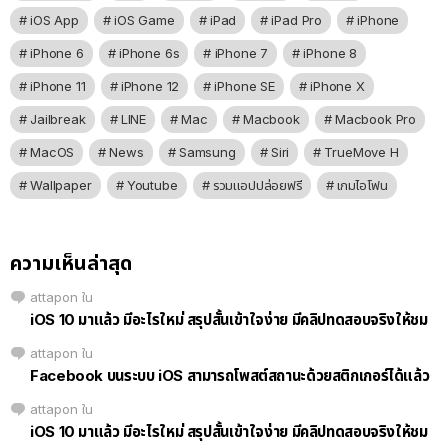
iOS App
iOS Game
iPad
iPad Pro
iPhone
iPhone 6
iPhone 6s
iPhone 7
iPhone 8
iPhone 11
iPhone 12
iPhone SE
iPhone X
Jailbreak
LINE
Mac
Macbook
Macbook Pro
MacOS
News
Samsung
Siri
TrueMove H
Wallpaper
Youtube
รวมแอปปล่อยฟรี
เกมไอโฟน
ความเห็นล่าสุด
attapon
ใน
iOS 10 มาแล้ว มีอะไรใหม่ สรุปสั้นเข้าใจง่าย มีคลิปทดสอบจริงให้ชม
attapon
ใน
Facebook บนระบบ iOS สามารถโพสต์สถานะด้วยสติกเกอร์ได้แล้ว
attapon
ใน
iOS 10 มาแล้ว มีอะไรใหม่ สรุปสั้นเข้าใจง่าย มีคลิปทดสอบจริงให้ชม