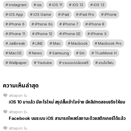
instagram
ios
iOS 11
iOS 12
iOS 13
iOS App
iOS Game
iPad
iPad Pro
iPhone
iPhone 6
iPhone 6s
iPhone 7
iPhone 8
iPhone 11
iPhone 12
iPhone SE
iPhone X
Jailbreak
LINE
Mac
Macbook
Macbook Pro
MacOS
News
Samsung
Siri
TrueMove H
Wallpaper
Youtube
รวมแอปปล่อยฟรี
เกมไอโฟน
ความเห็นล่าสุด
attapon
ใน
iOS 10 มาแล้ว มีอะไรใหม่ สรุปสั้นเข้าใจง่าย มีคลิปทดสอบจริงให้ชม
attapon
ใน
Facebook บนระบบ iOS สามารถโพสต์สถานะด้วยสติกเกอร์ได้แล้ว
attapon
ใน