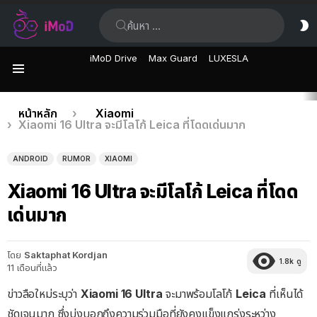
ค้นหา:
ส
ผิ
iMoD Drive
Max Guard
LUXESLA
เมนู
เรื่อง
คุณอยู่ที่นี่:
หน้าหลัก
Xiaomi
Xiaomi 16 Ultra จะมีโลโก้ Leica ที่โดดเด่นมาก
ล่าสุด
ANDROID
RUMOR
XIAOMI
Xiaomi 16 Ultra จะมีโลโก้ Leica ที่โดด
เด่นมาก
โดย
Saktaphat Kordjan
1.8k
ดู
11 เดือนที่แล้ว
ข่าวลือใหม่ระบุว่า
Xiaomi 16 Ultra
จะมาพร้อมโลโก้
Leica
ที่เห็นได้
ชัดเจนมาก ซึ่งบ่งบอกถึงความร่วมมือที่ยังคงแข็งแกร่งระหว่าง