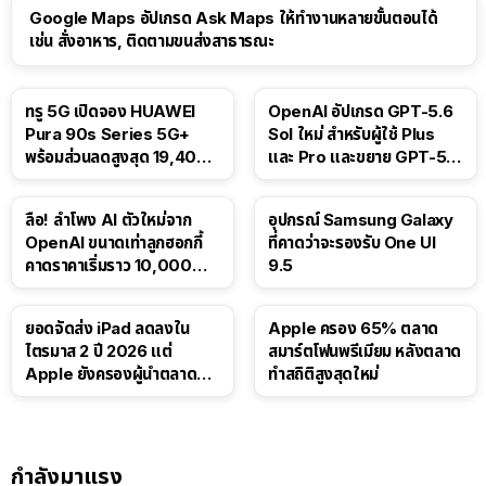
Google Maps อัปเกรด Ask Maps ให้ทำงานหลายขั้นตอนได้
เช่น สั่งอาหาร, ติดตามขนส่งสาธารณะ
ทรู 5G เปิดจอง HUAWEI
OpenAI อัปเกรด GPT-5.6
Pura 90s Series 5G+
Sol ใหม่ สำหรับผู้ใช้ Plus
พร้อมส่วนลดสูงสุด 19,400
และ Pro และขยาย GPT-5.6
บาท
Luna ให้ผู้ใช้ฟรี
ลือ! ลำโพง AI ตัวใหม่จาก
อุปกรณ์ Samsung Galaxy
OpenAI ขนาดเท่าลูกฮอกกี้
ที่คาดว่าจะรองรับ One UI
คาดราคาเริ่มราว 10,000
9.5
บาท
ยอดจัดส่ง iPad ลดลงใน
Apple ครอง 65% ตลาด
ไตรมาส 2 ปี 2026 แต่
สมาร์ตโฟนพรีเมียม หลังตลาด
Apple ยังครองผู้นำตลาด
ทำสถิติสูงสุดใหม่
แท็บเล็ต
กำลังมาแรง