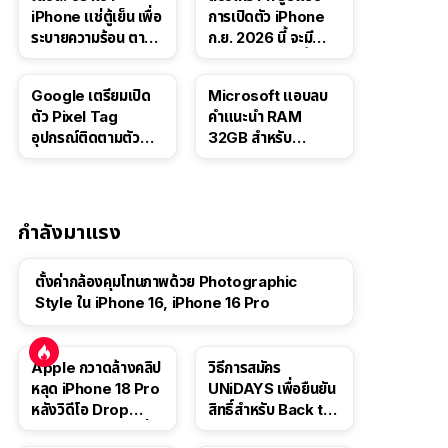
iPhone แช่ตู้เย็น เพื่อ
การเปิดตัว iPhone
ระบายความร้อน ตาม
ก.ย. 2026 นี้ จะมี
คำแนะนำใน TikTok
“ชีวิตชีวา” มากขึ้น
Google เตรียมเปิด
Microsoft แอบลบ
ตัว Pixel Tag
คำแนะนำ RAM
อุปกรณ์ติดตามตัว
32GB สำหรับ
ราคาเดียวกับ AirTag
Windows 11 ออก
จากเว็บตัวเอง
กำลังมาแรง
ตั้งค่ากล้องคุมโทนภาพด้วย Photographic
Style ใน iPhone 16, iPhone 16 Pro
Apple กวาดล้างคลิป
วิธีการสมัคร
หลุด iPhone 18 Pro
UNiDAYS เพื่อยืนยัน
หลังวิดีโอ Drop
สิทธิ์สำหรับ Back to
Test ปลิวหายจากสื่อ
School 2565