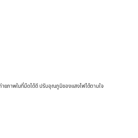
ถ่ายภาพในที่มืดได้ดี ปรับอุณภูมิของแสงไฟได้ตามใจ