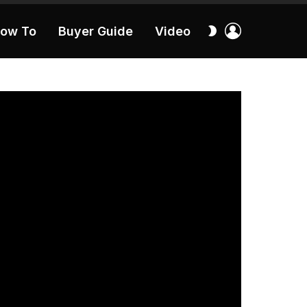
เข้า
สลับ
ow To
Buyer Guide
Video
สู่
ผิว
ระบบ
40:16