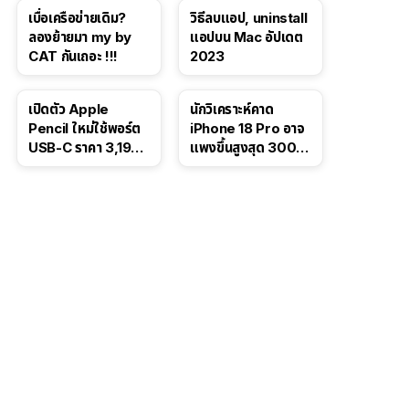
โซเชียล
เบื่อเครือข่ายเดิม?
วิธีลบแอป, uninstall
ลองย้ายมา my by
แอปบน Mac อัปเดต
CAT กันเถอะ !!!
2023
เปิดตัว Apple
นักวิเคราะห์คาด
Pencil ใหม่ใช้พอร์ต
iPhone 18 Pro อาจ
USB-C ราคา 3,190
แพงขึ้นสูงสุด 300
บาท ขาย พ.ย. 2023
ดอลลาร์ เริ่มต้นแตะ
นี้
1,399 ดอลลาร์