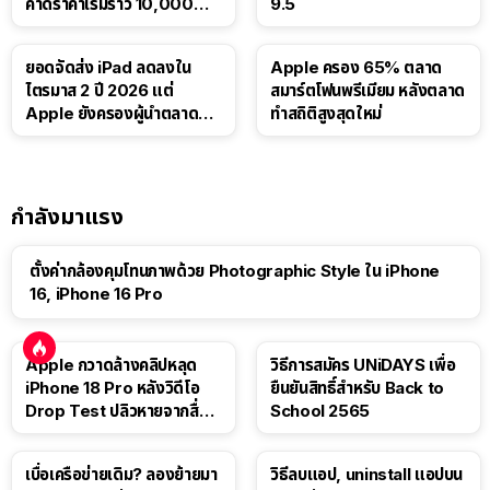
คาดราคาเริ่มราว 10,000
9.5
บาท
ยอดจัดส่ง iPad ลดลงใน
Apple ครอง 65% ตลาด
ไตรมาส 2 ปี 2026 แต่
สมาร์ตโฟนพรีเมียม หลังตลาด
Apple ยังครองผู้นำตลาด
ทำสถิติสูงสุดใหม่
แท็บเล็ต
กำลังมาแรง
ตั้งค่ากล้องคุมโทนภาพด้วย Photographic Style ใน iPhone
16, iPhone 16 Pro
Apple กวาดล้างคลิปหลุด
วิธีการสมัคร UNiDAYS เพื่อ
iPhone 18 Pro หลังวิดีโอ
ยืนยันสิทธิ์สำหรับ Back to
Drop Test ปลิวหายจากสื่อ
School 2565
โซเชียล
เบื่อเครือข่ายเดิม? ลองย้ายมา
วิธีลบแอป, uninstall แอปบน