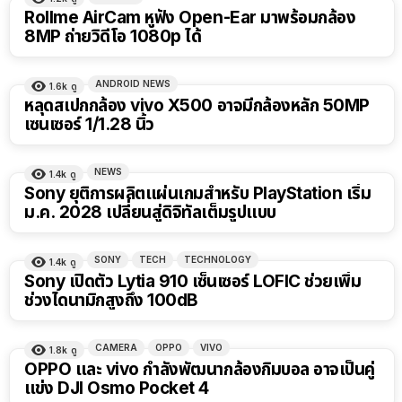
Rollme AirCam หูฟัง Open-Ear มาพร้อมกล้อง
8MP ถ่ายวิดีโอ 1080p ได้
ANDROID NEWS
1.6k
ดู
หลุดสเปกกล้อง vivo X500 อาจมีกล้องหลัก 50MP
เซนเซอร์ 1/1.28 นิ้ว
NEWS
1.4k
ดู
Sony ยุติการผลิตแผ่นเกมสำหรับ PlayStation เริ่ม
ม.ค. 2028 เปลี่ยนสู่ดิจิทัลเต็มรูปแบบ
SONY
TECH
TECHNOLOGY
1.4k
ดู
Sony เปิดตัว Lytia 910 เซ็นเซอร์ LOFIC ช่วยเพิ่ม
ช่วงไดนามิกสูงถึง 100dB
CAMERA
OPPO
VIVO
1.8k
ดู
OPPO และ vivo กำลังพัฒนากล้องกิมบอล อาจเป็นคู่
แข่ง DJI Osmo Pocket 4