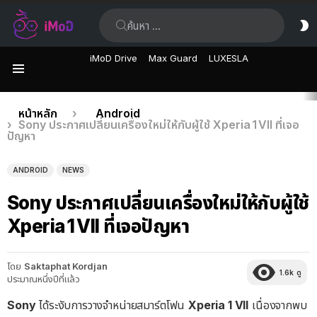
ค้นหา:
ส
ผิ
iMoD Drive
Max Guard
LUXESLA
เมนู
เรื่อง
คุณอยู่ที่นี่:
หน้าหลัก
Android
Sony ประกาศเปลี่ยนเครื่องใหม่ให้กับผู้ใช้ Xperia 1 VII ที่เจอ
ล่าสุด
ปัญหา
ANDROID
NEWS
Sony ประกาศเปลี่ยนเครื่องใหม่ให้กับผู้ใช้
Xperia 1 VII ที่เจอปัญหา
โดย
Saktaphat Kordjan
1.6k
ดู
ประมาณหนึ่งปีที่แล้ว
Sony
ได้ระงับการวางจำหน่ายสมาร์ตโฟน
Xperia 1 VII
เนื่องจากพบ