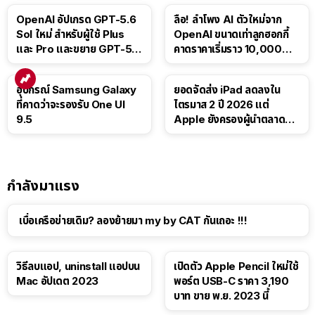
OpenAI อัปเกรด GPT-5.6
ลือ! ลำโพง AI ตัวใหม่จาก
Sol ใหม่ สำหรับผู้ใช้ Plus
OpenAI ขนาดเท่าลูกฮอกกี้
และ Pro และขยาย GPT-5.6
คาดราคาเริ่มราว 10,000
Luna ให้ผู้ใช้ฟรี
บาท
อุปกรณ์ Samsung Galaxy
ยอดจัดส่ง iPad ลดลงใน
ที่คาดว่าจะรองรับ One UI
ไตรมาส 2 ปี 2026 แต่
9.5
Apple ยังครองผู้นำตลาด
แท็บเล็ต
กำลังมาแรง
เบื่อเครือข่ายเดิม? ลองย้ายมา my by CAT กันเถอะ !!!
วิธีลบแอป, uninstall แอปบน
เปิดตัว Apple Pencil ใหม่ใช้
Mac อัปเดต 2023
พอร์ต USB-C ราคา 3,190
บาท ขาย พ.ย. 2023 นี้