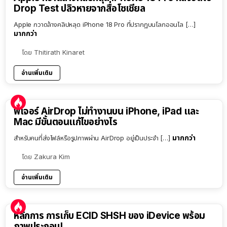
Drop Test ปลิวหายจากสื่อโซเชียล
Apple กวาดล้างคลิปหลุด iPhone 18 Pro ที่ปรากฏบนโลกออนไล […]
มากกว่า
โดย
Thitirath Kinaret
อ่านเพิ่มเติม
ฟีเจอร์ AirDrop ไม่ทำงานบน iPhone, iPad และ
Mac มีขั้นตอนแก้ไขอย่างไร
มากกว่า
สำหรับคนที่ส่งไฟล์หรือรูปภาพผ่าน AirDrop อยู่เป็นประจำ […]
โดย
Zakura Kim
อ่านเพิ่มเติม
หลักการ การเก็บ ECID SHSH ของ iDevice พร้อม
ภาพประกอบ!