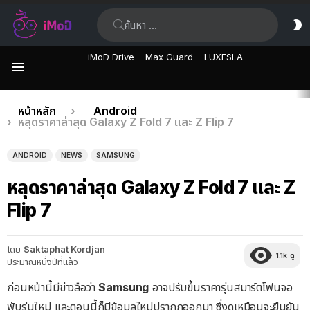
ค้นหา:
ส
ผิ
iMoD Drive
Max Guard
LUXESLA
เมนู
เรื่อง
คุณอยู่ที่นี่:
หน้าหลัก
Android
หลุดราคาล่าสุด Galaxy Z Fold 7 และ Z Flip 7
ล่าสุด
ANDROID
NEWS
SAMSUNG
หลุดราคาล่าสุด Galaxy Z Fold 7 และ Z
Flip 7
โดย
Saktaphat Kordjan
1.1k
ดู
ประมาณหนึ่งปีที่แล้ว
ก่อนหน้านี้มีข่าวลือว่า
Samsung
อาจปรับขึ้นราคารุ่นสมาร์ตโฟนจอ
พับรุ่นใหม่ และตอนนี้ก็มีข้อมูลใหม่ปรากฏออกมา ซึ่งดูเหมือนจะยืนยัน