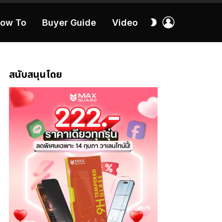
เข้า
สลับ
ow To
Buyer Guide
Video
สู่
ผิว
ระบบ
40:16
สนับสนุนโดย