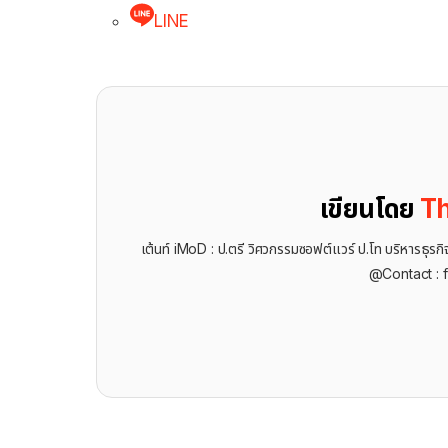
LINE
เขียนโดย
Th
เต้นท์ iMoD : ป.ตรี วิศวกรรมซอฟต์แวร์ ป.โท บริหารธ
@Contact : 