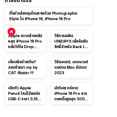
กำลังมาแรง
ตั้งค่ากล้องคุมโทนภาพด้วย Photographic
Style ใน iPhone 16, iPhone 16 Pro
Apple กวาดล้างคลิป
วิธีการสมัคร
หลุด iPhone 18 Pro
UNiDAYS เพื่อยืนยัน
หลังวิดีโอ Drop
สิทธิ์สำหรับ Back to
Test ปลิวหายจากสื่อ
School 2565
โซเชียล
เบื่อเครือข่ายเดิม?
วิธีลบแอป, uninstall
ลองย้ายมา my by
แอปบน Mac อัปเดต
CAT กันเถอะ !!!
2023
เปิดตัว Apple
นักวิเคราะห์คาด
Pencil ใหม่ใช้พอร์ต
iPhone 18 Pro อาจ
USB-C ราคา 3,190
แพงขึ้นสูงสุด 300
บาท ขาย พ.ย. 2023
ดอลลาร์ เริ่มต้นแตะ
นี้
1,399 ดอลลาร์