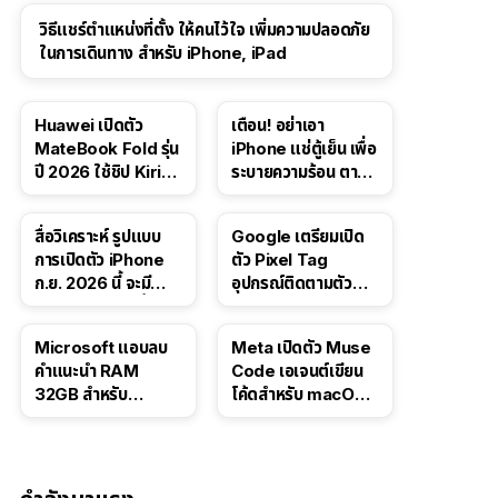
วิธีแชร์ตำแหน่งที่ตั้ง ให้คนไว้ใจ เพิ่มความปลอดภัย
ในการเดินทาง สำหรับ iPhone, iPad
Huawei เปิดตัว
เตือน! อย่าเอา
MateBook Fold รุ่น
iPhone แช่ตู้เย็น เพื่อ
ปี 2026 ใช้ชิป Kirin
ระบายความร้อน ตาม
X90 Plus
คำแนะนำใน TikTok
สื่อวิเคราะห์ รูปแบบ
Google เตรียมเปิด
การเปิดตัว iPhone
ตัว Pixel Tag
ก.ย. 2026 นี้ จะมี
อุปกรณ์ติดตามตัว
“ชีวิตชีวา” มากขึ้น
ราคาเดียวกับ AirTag
Microsoft แอบลบ
Meta เปิดตัว Muse
คำแนะนำ RAM
Code เอเจนต์เขียน
32GB สำหรับ
โค้ดสำหรับ macOS
Windows 11 ออก
และ Linux
จากเว็บตัวเอง