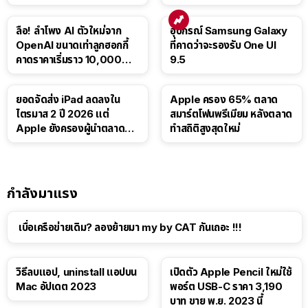
บาท
Luna ให้ผู้ใช้ฟรี
ลือ! ลำโพง AI ตัวใหม่จาก
อุปกรณ์ Samsung Galaxy
OpenAI ขนาดเท่าลูกฮอกกี้
ที่คาดว่าจะรองรับ One UI
คาดราคาเริ่มราว 10,000
9.5
บาท
ยอดจัดส่ง iPad ลดลงใน
Apple ครอง 65% ตลาด
ไตรมาส 2 ปี 2026 แต่
สมาร์ตโฟนพรีเมียม หลังตลาด
Apple ยังครองผู้นำตลาด
ทำสถิติสูงสุดใหม่
แท็บเล็ต
กำลังมาแรง
เบื่อเครือข่ายเดิม? ลองย้ายมา my by CAT กันเถอะ !!!
วิธีลบแอป, uninstall แอปบน
เปิดตัว Apple Pencil ใหม่ใช้
Mac อัปเดต 2023
พอร์ต USB-C ราคา 3,190
บาท ขาย พ.ย. 2023 นี้