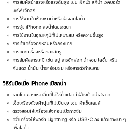
การสัมผัสน้ำแรงหรือแรงดันสูง เช่น ฝักบัว สกีน้ำ เวคบอร์ด
เซิร์ฟ เจ็ทสกี
การใช้งานในห้องซาวน่าหรือห้องอบไอน้ำ
การจุ่ม iPhone ลงน้ำโดยเจตนา
การใช้งานในอุณหภูมิที่ไม่เหมาะสม หรือความชื้นสูง
การทำเครื่องตกหล่นหรือกระแทก
การแกะเครื่องหรือถอดสกรู
การสัมผัสสารเคมี เช่น สบู่ สารซักฟอก น้ำหอม โลชั่น ครีม
กันแดด น้ำมัน น้ำยาย้อมผม หรือสารตัวทำละลาย
วิธีรับมือเมื่อ iPhone เปียกน้ำ
หากโดนของเหลวอื่นที่ไม่ใช่น้ำเปล่า ให้ล้างด้วยน้ำสะอาด
เช็ดเครื่องด้วยผ้านุ่มที่ไม่เป็นขุย เช่น ผ้าเช็ดเลนส์
ตรวจสอบให้เครื่องแห้งก่อนเปิดถาดซิม
คว่ำเครื่องให้พอร์ต Lightning หรือ USB-C ลง แล้วเคาะเบา ๆ
เพื่อไล่น้ำ