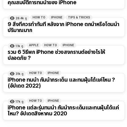
คุณสมบัติการทนน้ำของ iPhone
HOW TO
IPHONE
TIPS & TRICKS
26.4k
ดู
9 สิ่งที่ควรทำทันที หลังจาก iPhone ตกน้ำหรือโดนน้ำ
ปริมาณมาก
APPLE
HOW TO
IPHONE
1.1k
ดู
รวม 6 วิธีพก iPhone ช่วงสงกรานต์อย่างไรให้
ปลอดภัย ?
HOW TO
IPHONE
31k
ดู
iPhone ทนน้ำ กันน้ำกระเด็น และทนฝุ่นได้แค่ไหน ?
(อัปเดต 2022)
HOW TO
IPHONE
17k
ดู
iPhone แต่ละรุ่นทนน้ำ กันน้ำกระเด็นและทนฝุ่นได้แค่
ไหน? อัปเดตสิงหาคม 2020