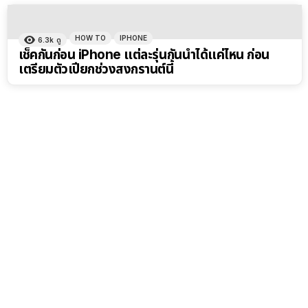
HOW TO
IPHONE
6.3k
ดู
เช็คกันก่อน iPhone แต่ละรุ่นกันน้ำได้แค่ไหน ก่อน
เตรียมตัวเปียกช่วงสงกรานต์นี้