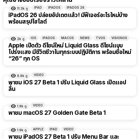
IPAD
IPADOS
IPADOS 26
11.3k
ดู
iPadOS 26 ปล่อยอัปเดตแล้ว! มีฟีเจอร์อะไรใหม่บ้าง
พร้อมสรุปไฮไลต์
IOS
IPADOS
MACOS
NEWS
TVOS
VISIONOS
2k
ดู
Apple เปิดตัว ดีไซน์ใหม่ Liquid Glass ดีไซน์แบบ
โปร่งแสง มีชีวิตชีวาในทุกระบบปฏิบัติการ พร้อมชื่อใหม่
“26” ทุก OS
VIDEO
6.6k
ดู
24:58
พาชม iOS 27 Beta 1 ปรับ Liquid Glass เปิดแอป
ลื่น
VIDEO
1.9k
ดู
20:28
พาชม macOS 27 Golden Gate Beta 1
APPLE
IPAD
VIDEO
1.9k
ดู
13:47
พาชม iPadOS 27 Beta 1 ปรับ Menu Bar และ