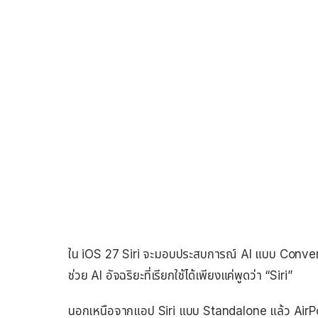
ใน iOS 27 Siri จะมอบประสบการณ์ AI แบบ Conversati
ช่วย AI อัจฉริยะที่เรียกใช้ได้เพียงแค่พูดว่า “Siri”
นอกเหนือจากแอป Siri แบบ Standalone แล้ว AirPods ท