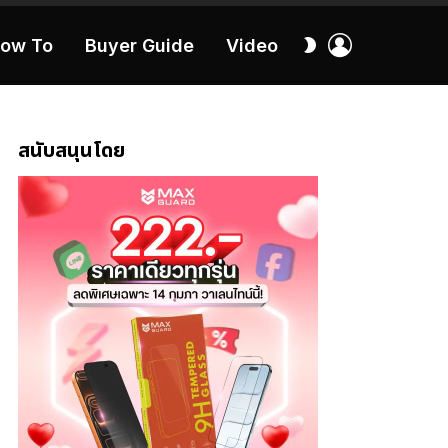
เข้า
สลับ
ow To
Buyer Guide
Video
สู่
ผิว
ระบบ
40:16
สนับสนุนโดย