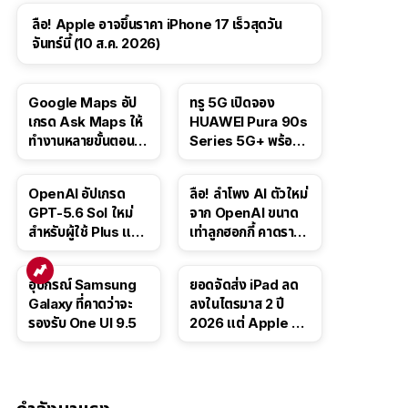
ลือ! Apple อาจขึ้นราคา iPhone 17 เร็วสุดวัน
จันทร์นี้ (10 ส.ค. 2026)
Google Maps อัป
ทรู 5G เปิดจอง
เกรด Ask Maps ให้
HUAWEI Pura 90s
ทำงานหลายขั้นตอนได้
Series 5G+ พร้อม
เช่น สั่งอาหาร,
ส่วนลดสูงสุด 19,400
ติดตามขนส่ง
บาท
OpenAI อัปเกรด
ลือ! ลำโพง AI ตัวใหม่
สาธารณะ
GPT-5.6 Sol ใหม่
จาก OpenAI ขนาด
สำหรับผู้ใช้ Plus และ
เท่าลูกฮอกกี้ คาดราคา
Pro และขยาย GPT-
เริ่มราว 10,000 บาท
5.6 Luna ให้ผู้ใช้ฟรี
อุปกรณ์ Samsung
ยอดจัดส่ง iPad ลด
Galaxy ที่คาดว่าจะ
ลงในไตรมาส 2 ปี
รองรับ One UI 9.5
2026 แต่ Apple ยัง
ครองผู้นำตลาด
แท็บเล็ต