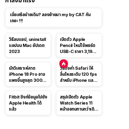
กำลังมาแรง
เบื่อเครือข่ายเดิม? ลองย้ายมา my by CAT กัน
เถอะ !!!
วิธีลบแอป, uninstall
เปิดตัว Apple
แอปบน Mac อัปเดต
Pencil ใหม่ใช้พอร์ต
2023
USB-C ราคา 3,190
บาท ขาย พ.ย. 2023
นี้
นักวิเคราะห์คาด
วิธีตั้งค่า Safari ให้
iPhone 18 Pro อาจ
ลื่นไหลระดับ 120 fps
แพงขึ้นสูงสุด 300
สำหรับ iPhone และ
ดอลลาร์ เริ่มต้นแตะ
iPad
1,399 ดอลลาร์
Fitbit ซิงก์ข้อมูลไปยัง
สรุปเปิดตัว Apple
Apple Health ได้
Watch Series 11
แล้ว
หน้าจอทนทานกว่าเดิม
2 เท่า เน้นฟีเจอร์
สุขภาพ