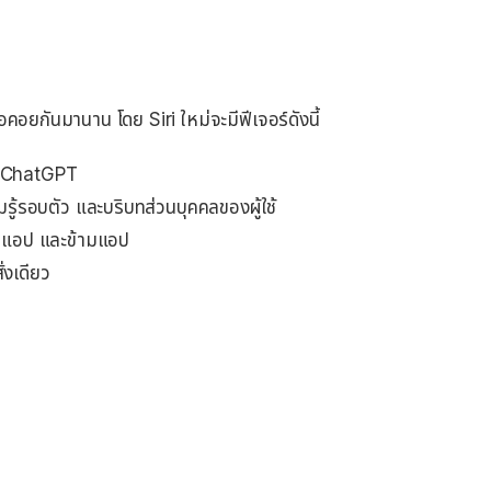
รอคอยกันมานาน โดย Siri ใหม่จะมีฟีเจอร์ดังนี้
ย ChatGPT
มรู้รอบตัว และบริบทส่วนบุคคลของผู้ใช้
นแอป และข้ามแอป
งเดียว