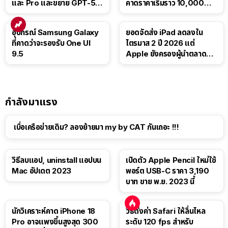
และ Pro และขยาย GPT-5.6
คาดราคาเริ่มราว 10,000
Luna ให้ผู้ใช้ฟรี
บาท
อุปกรณ์ Samsung Galaxy
ยอดจัดส่ง iPad ลดลงใน
ที่คาดว่าจะรองรับ One UI
ไตรมาส 2 ปี 2026 แต่
9.5
Apple ยังครองผู้นำตลาด
แท็บเล็ต
กำลังมาแรง
เบื่อเครือข่ายเดิม? ลองย้ายมา my by CAT กันเถอะ !!!
วิธีลบแอป, uninstall แอปบน
เปิดตัว Apple Pencil ใหม่ใช้
Mac อัปเดต 2023
พอร์ต USB-C ราคา 3,190
บาท ขาย พ.ย. 2023 นี้
นักวิเคราะห์คาด iPhone 18
วิธีตั้งค่า Safari ให้ลื่นไหล
Pro อาจแพงขึ้นสูงสุด 300
ระดับ 120 fps สำหรับ