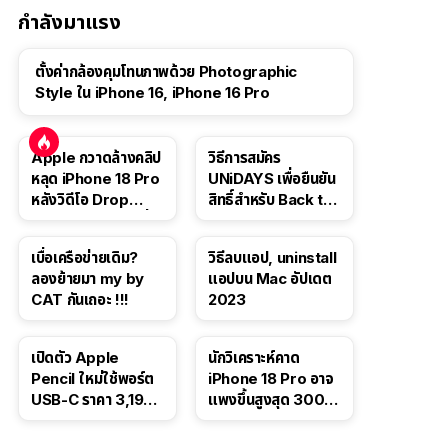
กำลังมาแรง
ตั้งค่ากล้องคุมโทนภาพด้วย Photographic
Style ใน iPhone 16, iPhone 16 Pro
Apple กวาดล้างคลิป
วิธีการสมัคร
หลุด iPhone 18 Pro
UNiDAYS เพื่อยืนยัน
หลังวิดีโอ Drop
สิทธิ์สำหรับ Back to
Test ปลิวหายจากสื่อ
School 2565
โซเชียล
เบื่อเครือข่ายเดิม?
วิธีลบแอป, uninstall
ลองย้ายมา my by
แอปบน Mac อัปเดต
CAT กันเถอะ !!!
2023
เปิดตัว Apple
นักวิเคราะห์คาด
Pencil ใหม่ใช้พอร์ต
iPhone 18 Pro อาจ
USB-C ราคา 3,190
แพงขึ้นสูงสุด 300
บาท ขาย พ.ย. 2023
ดอลลาร์ เริ่มต้นแตะ
นี้
1,399 ดอลลาร์