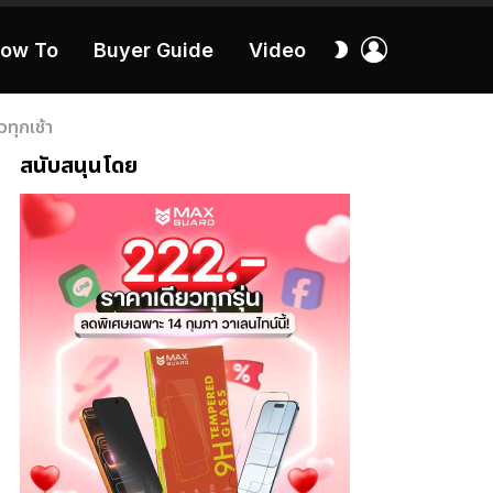
เข้า
สลับ
ow To
Buyer Guide
Video
สู่
ผิว
ระบบ
40:16
วทุกเช้า
สนับสนุนโดย