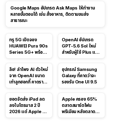
Google Maps อัปเกรด Ask Maps ให้ทำงาน
หลายขั้นตอนได้ เช่น สั่งอาหาร, ติดตามขนส่ง
สาธารณะ
ทรู 5G เปิดจอง
OpenAI อัปเกรด
HUAWEI Pura 90s
GPT-5.6 Sol ใหม่
Series 5G+ พร้อม
สำหรับผู้ใช้ Plus และ
ส่วนลดสูงสุด 19,400
Pro และขยาย GPT-
บาท
5.6 Luna ให้ผู้ใช้ฟรี
ลือ! ลำโพง AI ตัวใหม่
อุปกรณ์ Samsung
จาก OpenAI ขนาด
Galaxy ที่คาดว่าจะ
เท่าลูกฮอกกี้ คาดราคา
รองรับ One UI 9.5
เริ่มราว 10,000 บาท
ยอดจัดส่ง iPad ลด
Apple ครอง 65%
ลงในไตรมาส 2 ปี
ตลาดสมาร์ตโฟน
2026 แต่ Apple ยัง
พรีเมียม หลังตลาดทำ
ครองผู้นำตลาด
สถิติสูงสุดใหม่
แท็บเล็ต