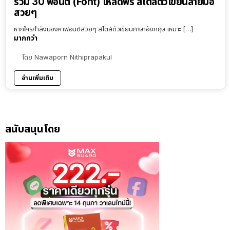
รวม 30 ฟอนต์ (Font) โหลดฟรี สไตล์ตัวเขียนลายมือ
สวยๆ
หากใครกำลังมองหาฟอนต์สวยๆ สไตล์ตัวเขียนภาษาอังกฤษ เหมาะ […]
มากกว่า
โดย
Nawaporn Nithiprapakul
อ่านเพิ่มเติม
สนับสนุนโดย