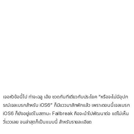
เจอหัวข้อนี้ไป ท่าจะฉลู เอ้ย ชวดกันทีเดียวกับประโยค “หรือจะไม่มีอุปก
รณ์เจลเบรกสำหรับ iOS6” ก็มีแววมาสักพักแล้ว เพราะตอนนี้เจลเบรก
iOS6 ก็ยังอยู่แต่ในสถานะ Failbreak คือจะนำไปพัฒนาต่อ แต่ไม่เห็น
วี่แววเลย จนล่าสุดก็เป็นแบบนี้ สำหรับรายละเอียด