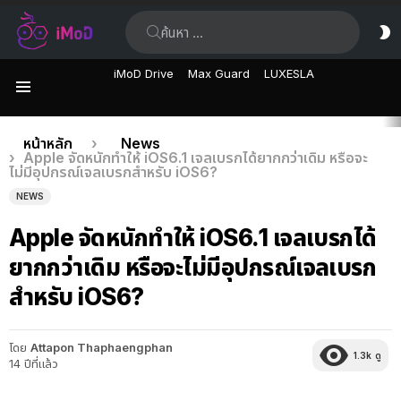
ค้นหา:
ส
ผิ
iMoD Drive
Max Guard
LUXESLA
เมนู
เรื่อง
คุณอยู่ที่นี่:
หน้าหลัก
News
Apple จัดหนักทำให้ iOS6.1 เจลเบรกได้ยากกว่าเดิม หรือจะ
ล่าสุด
ไม่มีอุปกรณ์เจลเบรกสำหรับ iOS6?
NEWS
Apple จัดหนักทำให้ iOS6.1 เจลเบรกได้
ยากกว่าเดิม หรือจะไม่มีอุปกรณ์เจลเบรก
สำหรับ iOS6?
โดย
Attapon Thaphaengphan
1.3k
ดู
14 ปีที่แล้ว