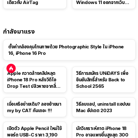
เดียวกับ AirTag
Windows 11 ออกจากเว็บตัว
เอง
กำลังมาแรง
ตั้งค่ากล้องคุมโทนภาพด้วย Photographic Style ใน iPhone
16, iPhone 16 Pro
Apple กวาดล้างคลิปหลุด
วิธีการสมัคร UNiDAYS เพื่อ
iPhone 18 Pro หลังวิดีโอ
ยืนยันสิทธิ์สำหรับ Back to
Drop Test ปลิวหายจากสื่อ
School 2565
โซเชียล
เบื่อเครือข่ายเดิม? ลองย้ายมา
วิธีลบแอป, uninstall แอปบน
my by CAT กันเถอะ !!!
Mac อัปเดต 2023
เปิดตัว Apple Pencil ใหม่ใช้
นักวิเคราะห์คาด iPhone 18
พอร์ต USB-C ราคา 3,190
Pro อาจแพงขึ้นสูงสุด 300