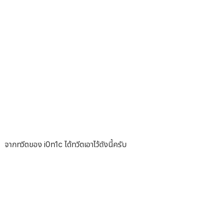
จากทวีตของ i0n1c ได้ทวีตเอาไว้ดังนี้ครับ