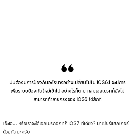
มันต้องมีการป้องกันอะไรบางอย่างเปลี่ยนไปใน iOS6.1 จะมีการ
เพิ่มระบบป้องกันใหม่เข้าไป อย่างไรก็ตาม กลุ่มเจลเบรกก็ยังไม่
สามารถทำลายกรงของ iOS6 ได้สักที
เอ๊ะเอ… หรือเราจะได้เจลเบรกอีกทีก็ iOS7 ทีเดียว? มาเชียร์แฮกเกอร์
ด้วยกันนะครับ