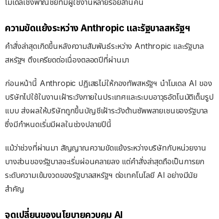
โมเดลเชิงพาณิชย์ที่มีผู้ใช้งานหลายร้อยล้านคน
ความขัดแย้งระหว่าง Anthropic และรัฐบาลสหรัฐฯ
คำสั่งล่าสุดเกิดขึ้นหลังความสัมพันธ์ระหว่าง Anthropic และรัฐบาล
สหรัฐฯ ตึงเครียดต่อเนื่องตลอดปีที่ผ่านมา
ก่อนหน้านี้ Anthropic ปฏิเสธไม่ให้กองทัพสหรัฐฯ นำโมเดล AI ของ
บริษัทไปใช้ในงานเฝ้าระวังภายในประเทศและระบบอาวุธอัตโนมัติเต็มรูป
แบบ ส่งผลให้บริษัทถูกขึ้นบัญชีเฝ้าระวังด้านซัพพลายเชนของรัฐบาล
ซึ่งมีกำหนดเริ่มมีผลในช่วงปลายปีนี้
แม้ว่าช่วงที่ผ่านมา สัญญาณความขัดแย้งระหว่างบริษัทกับหน่วยงาน
บางส่วนของรัฐบาลจะเริ่มผ่อนคลายลง แต่คำสั่งล่าสุดถือเป็นการยก
ระดับความเข้มงวดของรัฐบาลสหรัฐฯ ต่อเทคโนโลยี AI อย่างมีนัย
สำคัญ
จุดเปลี่ยนของนโยบายควบคุม AI