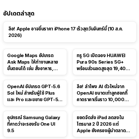
อัปเดตล่าสุด
ลือ! Apple อาจขึ้นราคา iPhone 17 เร็วสุดวันจันทร์นี้ (10 ส.ค.
2026)
Google Maps อัปเกรด
ทรู 5G เปิดจอง HUAWEI
Ask Maps ให้ทำงานหลาย
Pura 90s Series 5G+
ขั้นตอนได้ เช่น สั่งอาหาร,
พร้อมส่วนลดสูงสุด 19,400
ติดตามขนส่งสาธารณะ
บาท
OpenAI อัปเกรด GPT-5.6
ลือ! ลำโพง AI ตัวใหม่จาก
Sol ใหม่ สำหรับผู้ใช้ Plus
OpenAI ขนาดเท่าลูกฮอกกี้
และ Pro และขยาย GPT-5.6
คาดราคาเริ่มราว 10,000
Luna ให้ผู้ใช้ฟรี
บาท
อุปกรณ์ Samsung Galaxy
ยอดจัดส่ง iPad ลดลงใน
ที่คาดว่าจะรองรับ One UI
ไตรมาส 2 ปี 2026 แต่
9.5
Apple ยังครองผู้นำตลาด
แท็บเล็ต